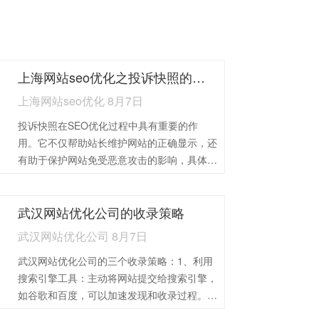
上海网站seo优化之投诉快照的作用
上海网站seo优化 8月7日
投诉快照在SEO优化过程中具有重要的作
用。它不仅帮助站长维护网站的正确显示，还
有助于保护网站免受恶意攻击的影响，具体作
用体现在以下两个方面，上海网站seo优化和
大家做以下分享：1、纠正索引错误：有时搜
武汉网站优化公司的收录策略
索引擎可能会由于各种原因错误地索引网站内
容，导致快照与实际页面不符。在这种情况
武汉网站优化公司 8月7日
下，站长可以通过投诉快照来提示搜索引擎重
武汉网站优化公司的三个收录策略：1、利用
新审核并正确索引网站页面。2、解决快照倒
搜索引擎工具：主动将网站提交给搜索引擎，
退：快照倒退是指搜索引擎快照的时间戳退到
如谷歌和百度，可以加速发现和收录过程。使
了较早的日期，这可能是由于搜索引擎算法调
用如百度链接提交工具等，可以进一步加快特
整或网站本身问题导致的。投诉快照可以帮助